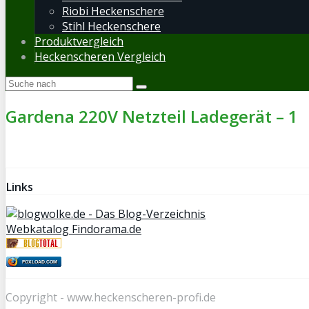
Riobi Heckenschere
Stihl Heckenschere
Produktvergleich
Heckenscheren Vergleich
Gardena 220V Netzteil Ladegerät – 1
Links
Webkatalog Findorama.de
FOXLOAD.COM
Copyright - www.heckenscheren-profi.de