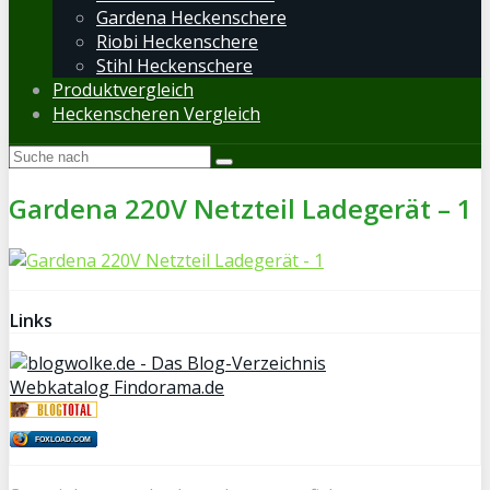
Gardena Heckenschere
Riobi Heckenschere
Stihl Heckenschere
Produktvergleich
Heckenscheren Vergleich
Gardena 220V Netzteil Ladegerät – 1
Links
Webkatalog Findorama.de
FOXLOAD.COM