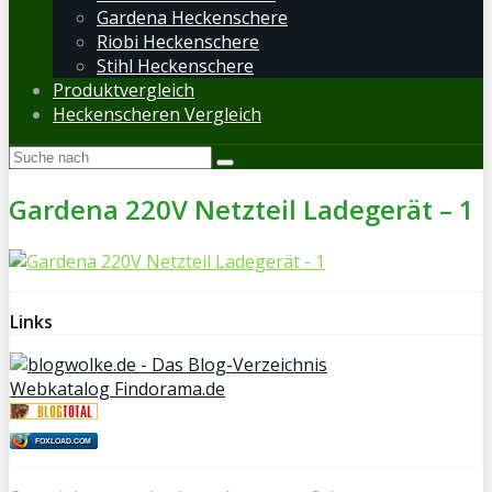
Gardena Heckenschere
Riobi Heckenschere
Stihl Heckenschere
Produktvergleich
Heckenscheren Vergleich
Gardena 220V Netzteil Ladegerät – 1
Links
Webkatalog Findorama.de
FOXLOAD.COM