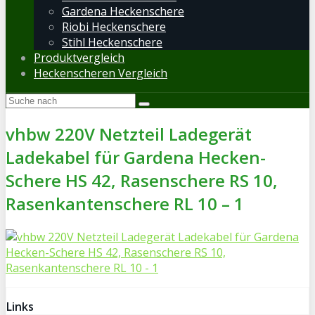
Gardena Heckenschere
Riobi Heckenschere
Stihl Heckenschere
Produktvergleich
Heckenscheren Vergleich
vhbw 220V Netzteil Ladegerät
Ladekabel für Gardena Hecken-
Schere HS 42, Rasenschere RS 10,
Rasenkantenschere RL 10 – 1
Links