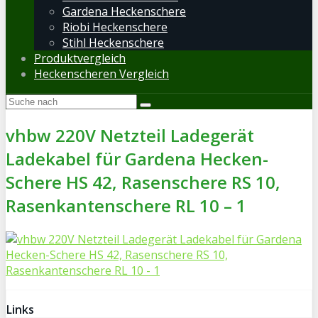
Gardena Heckenschere
Riobi Heckenschere
Stihl Heckenschere
Produktvergleich
Heckenscheren Vergleich
vhbw 220V Netzteil Ladegerät
Ladekabel für Gardena Hecken-
Schere HS 42, Rasenschere RS 10,
Rasenkantenschere RL 10 – 1
Links