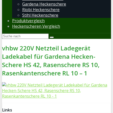
Gardena Heckenschere
Riobi Heckenschere
Stihl Heckenschere
Produktvergleich
Heckenscheren Vergleich
vhbw 220V Netzteil Ladegerät
Ladekabel für Gardena Hecken-
Schere HS 42, Rasenschere RS 10,
Rasenkantenschere RL 10 – 1
Links