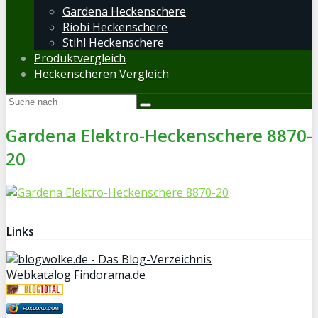
Gardena Heckenschere
Riobi Heckenschere
Stihl Heckenschere
Produktvergleich
Heckenscheren Vergleich
Gardena Elektro-Heckenschere 8870-
20
Links
Webkatalog Findorama.de
FOXLOAD.COM