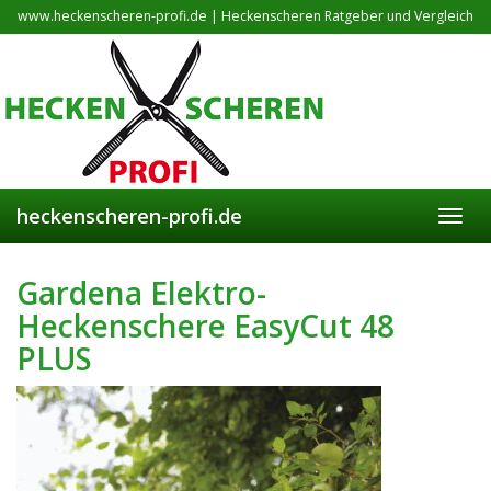
Skip
www.heckenscheren-profi.de | Heckenscheren Ratgeber und Vergleich
to
main
content
heckenscheren-profi.de
Toggl
navig
Gardena Elektro-
Heckenschere EasyCut 48
PLUS