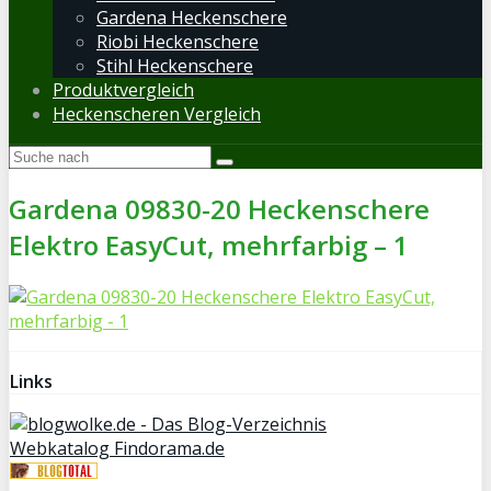
Gardena Heckenschere
Riobi Heckenschere
Stihl Heckenschere
Produktvergleich
Heckenscheren Vergleich
Gardena 09830-20 Heckenschere
Elektro EasyCut, mehrfarbig – 1
Links
Webkatalog Findorama.de