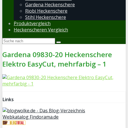
Gardena Heckenschere
Riobi Heckenschere
Stihl Heckenschere
Produktvergleich
Heckenscheren Vergleich
Gardena 09830-20 Heckenschere
Elektro EasyCut, mehrfarbig – 1
Links
Webkatalog Findorama.de