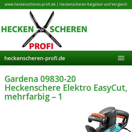
Skip
www.heckenscheren-profi.de | Heckenscheren Ratgeber und Vergleich
to
main
content
heckenscheren-profi.de
Toggl
navig
Gardena 09830-20
Heckenschere Elektro EasyCut,
mehrfarbig – 1