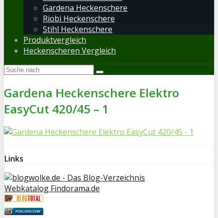
Gardena Heckenschere
Riobi Heckenschere
Stihl Heckenschere
Produktvergleich
Heckenscheren Vergleich
Gardena Heckenschere Elektro
EasyCut 420/45 – 1
Links
Webkatalog Findorama.de
FOXLOAD.COM