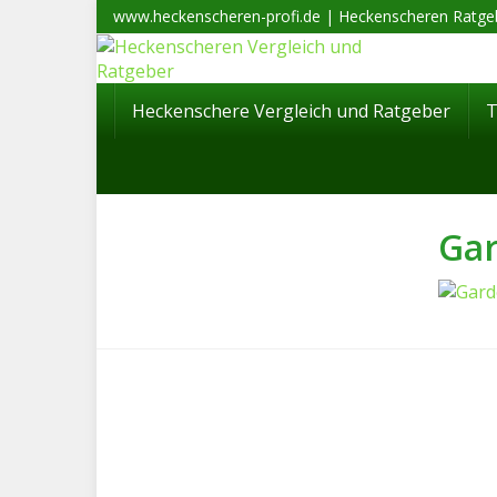
Skip
www.heckenscheren-profi.de | Heckenscheren Ratgeb
to
main
content
Heckenschere Vergleich und Ratgeber
Gar