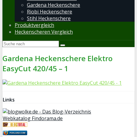
Gardena Heckenschere
Riobi Heckenschere
Stihl Heckenschere
Produktvergleich
Heckenscheren Vergleich
Gardena Heckenschere Elektro
EasyCut 420/45 – 1
Links
Webkatalog Findorama.de
FOXLOAD.COM