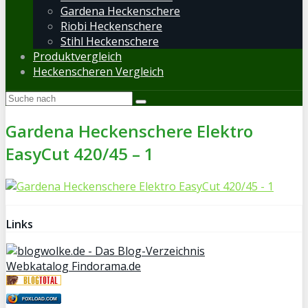
Gardena Heckenschere
Riobi Heckenschere
Stihl Heckenschere
Produktvergleich
Heckenscheren Vergleich
Gardena Heckenschere Elektro
EasyCut 420/45 – 1
Links
Webkatalog Findorama.de
FOXLOAD.COM