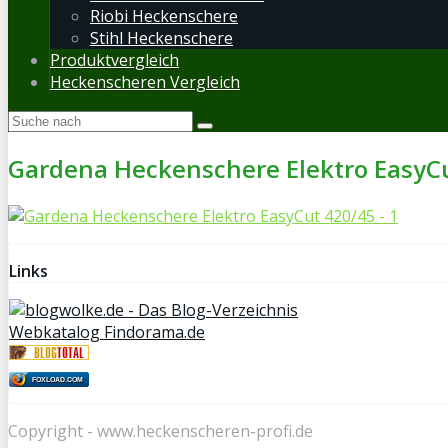
Riobi Heckenschere
Stihl Heckenschere
Produktvergleich
Heckenscheren Vergleich
Gardena Heckenschere Elektro EasyCu
Links
Webkatalog Findorama.de
FOXLOAD.COM
Copyright - www.heckenscheren-profi.de