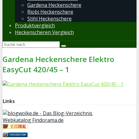
Gardena Heckenschere
Riobi Heckenschere
Stihl Heckenschere
Produktvergleich
Heckenscheren Vergleich
Gardena Heckenschere Elektro
EasyCut 420/45 – 1
Links
Webkatalog Findorama.de
FOXLOAD.COM