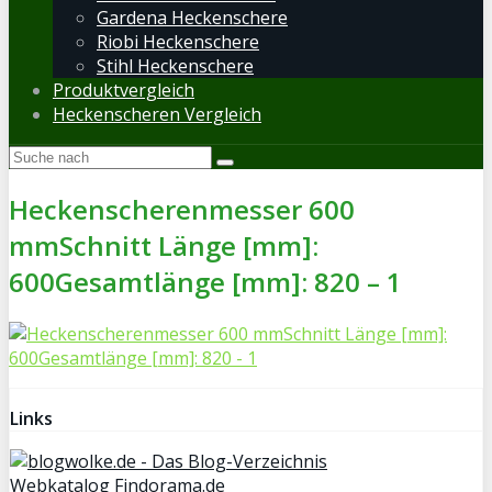
Gardena Heckenschere
Riobi Heckenschere
Stihl Heckenschere
Produktvergleich
Heckenscheren Vergleich
Heckenscherenmesser 600
mmSchnitt Länge [mm]:
600Gesamtlänge [mm]: 820 – 1
Links
Webkatalog Findorama.de