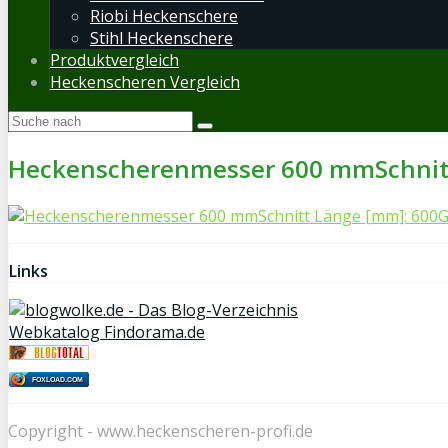
Riobi Heckenschere
Stihl Heckenschere
Produktvergleich
Heckenscheren Vergleich
Heckenscherenmesser 600 mmSchnitt
Links
Webkatalog Findorama.de
FOXLOAD.COM
Copyright - www.heckenscheren-profi.de