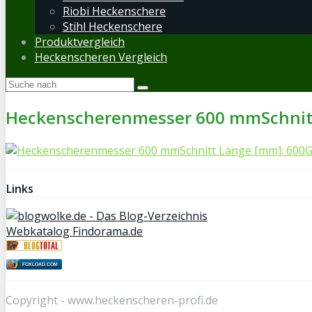
Riobi Heckenschere
Stihl Heckenschere
Produktvergleich
Heckenscheren Vergleich
Heckenscherenmesser 600 mmSchnitt
Links
Webkatalog Findorama.de
FOXLOAD.COM
Copyright - www.heckenscheren-profi.de