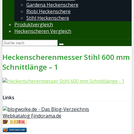
Gardena Heckenschere
Riobi Heckenschere
Stihl Heckenschere
Produktvergleich
Heckenscheren Vergleich
Heckenscherenmesser Stihl 600 mm
Schnittlänge – 1
Links
Webkatalog Findorama.de
FOXLOAD.COM