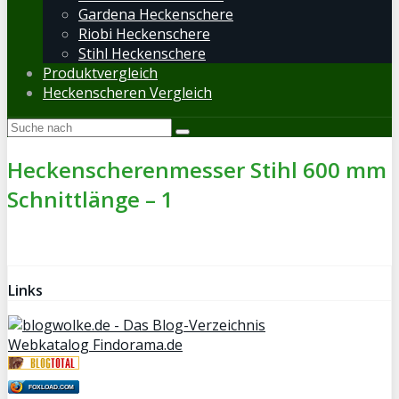
Gardena Heckenschere
Riobi Heckenschere
Stihl Heckenschere
Produktvergleich
Heckenscheren Vergleich
Heckenscherenmesser Stihl 600 mm
Schnittlänge – 1
Links
Webkatalog Findorama.de
FOXLOAD.COM