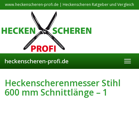
Skip
www.heckenscheren-profi.de | Heckenscheren Ratgeber und Vergleich
to
main
content
heckenscheren-profi.de
Toggl
navig
Heckenscherenmesser Stihl
600 mm Schnittlänge – 1