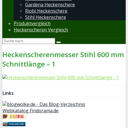
Gardena Heckenschere
Riobi Heckenschere
Stihl Heckenschere
Produktvergleich
Heckenscheren Vergleich
Heckenscherenmesser Stihl 600 mm
Schnittlänge – 1
Links
Webkatalog Findorama.de
FOXLOAD.COM