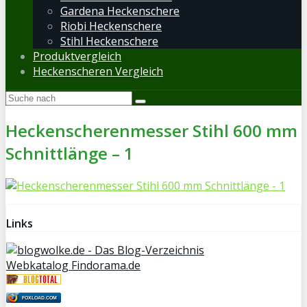
Gardena Heckenschere
Riobi Heckenschere
Stihl Heckenschere
Produktvergleich
Heckenscheren Vergleich
Heckenscherenmesser Stihl 600 mm
Schnittlänge – 1
Links
Webkatalog Findorama.de
FOXLOAD.COM