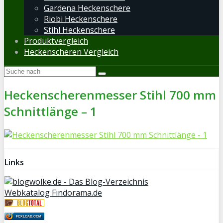
Gardena Heckenschere
Riobi Heckenschere
Stihl Heckenschere
Produktvergleich
Heckenscheren Vergleich
Heckenscherenmesser Stihl 700 mm
Schnittlänge – 1
Links
Webkatalog Findorama.de
FOXLOAD.COM