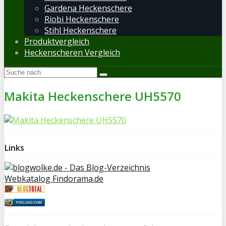
Gardena Heckenschere
Riobi Heckenschere
Stihl Heckenschere
Produktvergleich
Heckenscheren Vergleich
Makita Heckenschere UH5570
Links
Webkatalog Findorama.de
FOXLOAD.COM