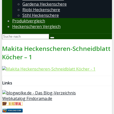
Gardena Heckenschere
Riobi Heckenschere
Stihl Heckenschere
Produktvergleich
Heckenscheren Vergleich
Makita Heckenscheren-Schneidblatt
Köcher – 1
Links
Webkatalog Findorama.de
FOXLOAD.COM