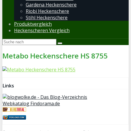
Gardena Heckenschere
Riobi Heckenschere
Stihl Heckenschere
Produktvergleich
Heckenscheren Vergleich
Metabo Heckenschere HS 8755
Links
Webkatalog Findorama.de
FOXLOAD.COM