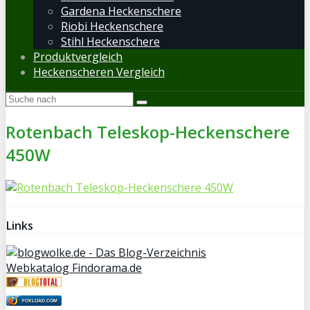
Gardena Heckenschere
Riobi Heckenschere
Stihl Heckenschere
Produktvergleich
Heckenscheren Vergleich
Rotenbach Teleskop-Heckenschere
450W
Links
Webkatalog Findorama.de
FOXLOAD.COM