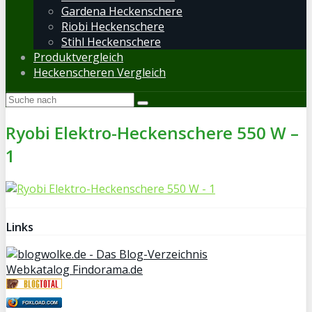
Gardena Heckenschere
Riobi Heckenschere
Stihl Heckenschere
Produktvergleich
Heckenscheren Vergleich
Ryobi Elektro-Heckenschere 550 W –
1
Links
Webkatalog Findorama.de
FOXLOAD.COM