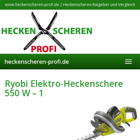
Skip
www.heckenscheren-profi.de | Heckenscheren Ratgeber und Vergleich
to
main
content
heckenscheren-profi.de
Toggl
navig
Ryobi Elektro-Heckenschere
550 W – 1