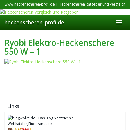
Skip
www.heckenscheren-profi.de | Heckenscheren Ratgeber und Vergleich
to
main
content
heckenscheren-profi.de
Toggl
navig
Ryobi Elektro-Heckenschere
550 W – 1
Links
Webkatalog Findorama.de