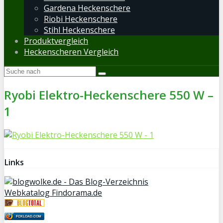
Gardena Heckenschere
Riobi Heckenschere
Stihl Heckenschere
Produktvergleich
Heckenscheren Vergleich
Ryobi Elektro-Heckenschere 550 W –
1
Links
Webkatalog Findorama.de
FOXLOAD.COM