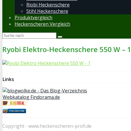
Riobi Heckenschere
Stihl Heckenschere
Produktvergleich
Heckenscheren Vergleich
Ryobi Elektro-Heckenschere 550 W – 
Links
Webkatalog Findorama.de
FOXLOAD.COM
Copyright - www.heckenscheren-profi.de