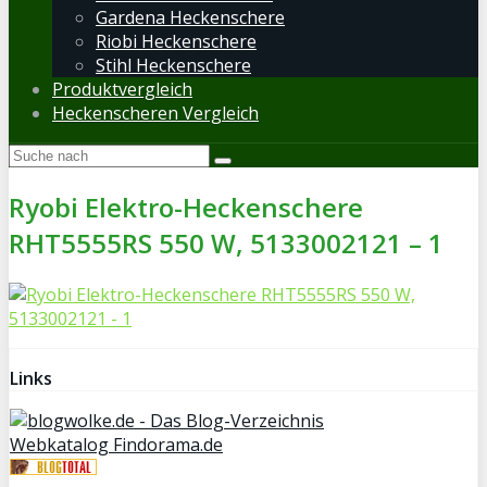
Gardena Heckenschere
Riobi Heckenschere
Stihl Heckenschere
Produktvergleich
Heckenscheren Vergleich
Ryobi Elektro-Heckenschere
RHT5555RS 550 W, 5133002121 – 1
Links
Webkatalog Findorama.de