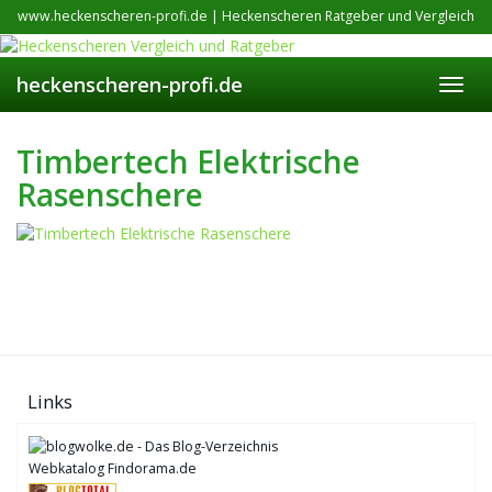
Skip
www.heckenscheren-profi.de | Heckenscheren Ratgeber und Vergleich
to
main
content
heckenscheren-profi.de
Toggl
navig
Timbertech Elektrische
Rasenschere
Links
Webkatalog Findorama.de