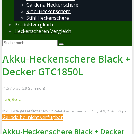
Gardena Heckenschere
Riobi Heckenschere
Stihl Heckenschere
Produktvergleich
Heckenscheren Vergleich
Akku-Heckenschere Black +
Decker GTC1850L
(4.5 / 5 bei 29 Stimmen)
139,96 €
inkl. 19% gesetzlicher MwSt.
Zuletzt aktualisiert am: August 9, 2026 3:23 p.m.
Gerade bei
nicht verfügbar
Akku-Heckenschere Black + Decker