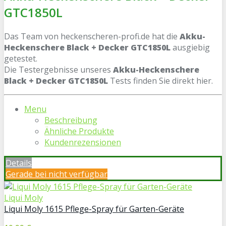
GTC1850L
Das Team von heckenscheren-profi.de hat die
Akku-
Heckenschere Black + Decker GTC1850L
ausgiebig
getestet.
Die Testergebnisse unseres
Akku-Heckenschere
Black + Decker GTC1850L
Tests finden Sie direkt hier.
Menu
Beschreibung
Ähnliche Produkte
Kundenrezensionen
Details
Gerade bei
nicht verfügbar
Liqui Moly
Liqui Moly 1615 Pflege-Spray für Garten-Geräte