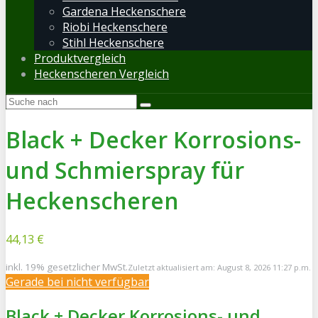
Gardena Heckenschere
Riobi Heckenschere
Stihl Heckenschere
Produktvergleich
Heckenscheren Vergleich
Black + Decker Korrosions-
und Schmierspray für
Heckenscheren
44,13 €
inkl. 19% gesetzlicher MwSt.
Zuletzt aktualisiert am: August 8, 2026 11:27 p.m.
Gerade bei
nicht verfügbar
Black + Decker Korrosions- und